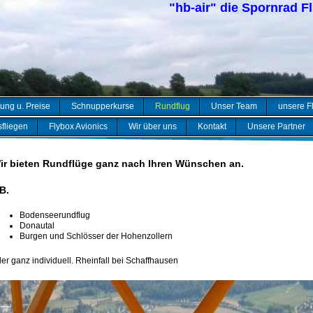
"hb-air" die Spornrad F
ung u. Preise
Schnupperkurse
Rundflug
Unser Team
unsere F
fliegen
Flybox Avionics
Wir über uns
Kontakt
Unsere Partner
ir bieten Rundflüge ganz nach Ihren Wünschen an.
.B.
Bodenseerundflug
Donautal
Burgen und Schlösser der Hohenzollern
er ganz individuell. Rheinfall bei Schaffhausen