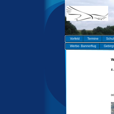
Vorfeld
Termine
Schul
Werbe- Bannerflug
Gebirgs
W
z
od