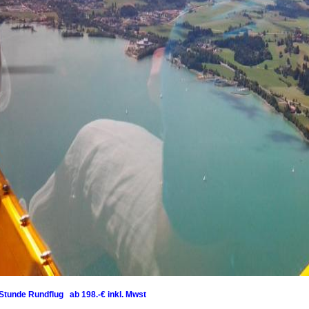
Stunde Rundflug ab 198.-€ inkl. Mwst