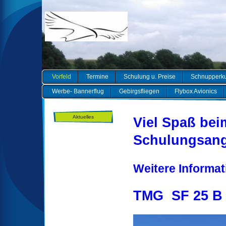
Vorfeld
Termine
Schulung u. Preise
Schnupperk
Werbe- Bannerflug
Gebirgsfliegen
Flybox Avionics
Aktuelles
Viel Spaß bei
Schulungsang
Weitere Informat
TMG SF 25 B 