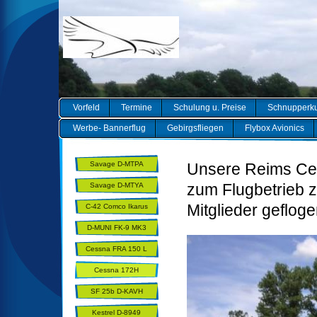
Vorfeld
Termine
Schulung u. Preise
Schnupperk
Werbe- Bannerflug
Gebirgsfliegen
Flybox Avionics
Savage D-MTPA
Unsere Reims Ce
zum Flugbetrieb 
Savage D-MTYA
Mitglieder geflog
C-42 Comco Ikarus
D-MUNI FK-9 MK3
Utility
Cessna FRA 150 L
AEROBAT
Cessna 172H
SF 25b D-KAVH
Kestrel D-8949