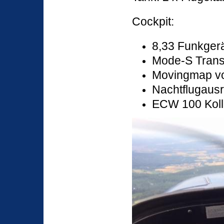
Cockpit:
8,33 Funkgerä
Mode-S Tran
Movingmap v
Nachtflugaus
ECW 100 Koll